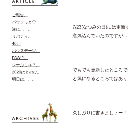
ご報告。
パウッっと♡
7/23(なつみの日)には更
遂に…！。
意気込んでいたのですが…
リバティ。
40。
パウスデー♡。
PAW!?。
シナぷしゅ？。
でもでも更新したところで
2020はとのひ。
と気になるところではあり
明日は、、。
久しぶりに書きましょー！