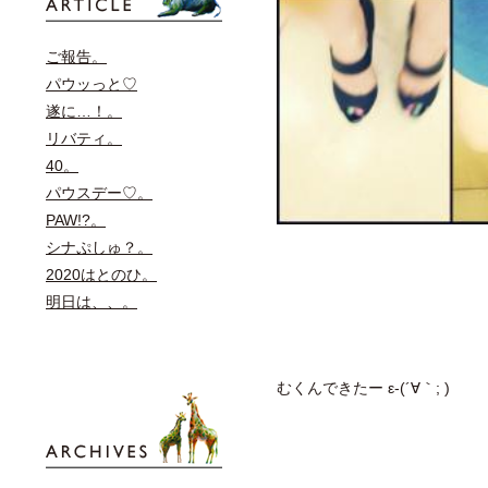
ご報告。
パウッっと♡
遂に…！。
リバティ。
40。
パウスデー♡。
PAW!?。
シナぷしゅ？。
2020はとのひ。
明日は、、。
むくんできたー ε-(´∀｀; )