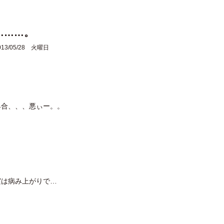
………。
013/05/28 火曜日
具合、、、悪ぃー。。
実は病み上がりで…