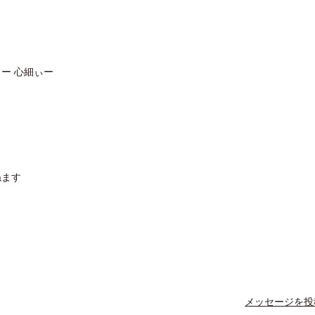
ぅー 心細ぃー
ねます
メッセージを投