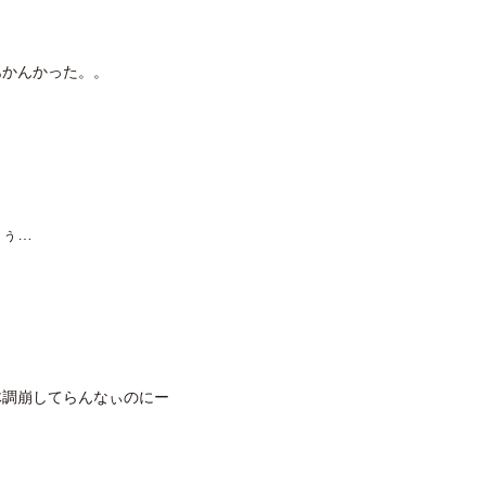
あかんかった。。
うぅ…
体調崩してらんなぃのにー