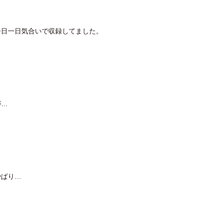
今日一日気合いで収録してました。
が…
やぱり…