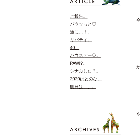
ご報告。
パウッっと♡
遂に…！。
リバティ。
40。
パウスデー♡。
PAW!?。
シナぷしゅ？。
2020はとのひ。
明日は、、。