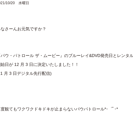
021/10/20 水曜日
みなさーんお元気ですか？
『パウ・パトロール ザ・ムービー』のブルーレイ&DVD発売日とレンタ
始日が 12 月 3 日に決定いたしました！！
11 月 3 日デジタル先行配信)
何度観てもワクワクドキドキが止まらないパウパトロール*･゜ﾟ･*