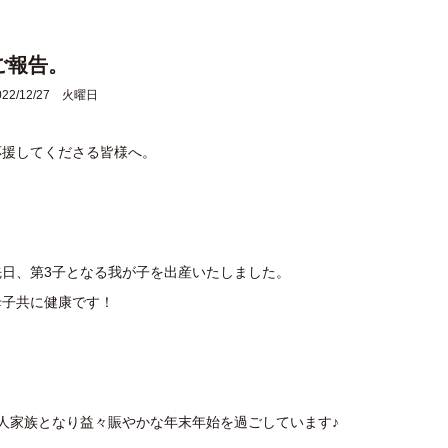
ご報告。
022/12/27 火曜日
応援してくださる皆様へ。
先日、第3子となる我が子を出産いたしました。
母子共に健康です！
5人家族となり益々賑やかな年末年始を過ごしています♪