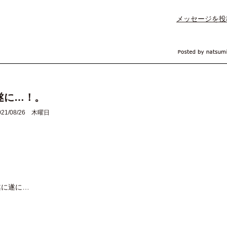
メッセージを投
遂に…！。
021/08/26 木曜日
遂に遂に…