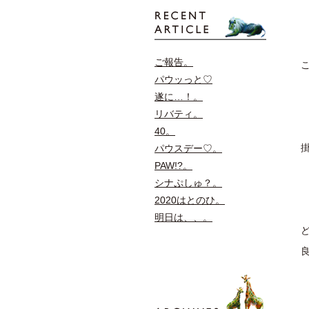
ご報告。
パウッっと♡
遂に…！。
リバティ。
40。
パウスデー♡。
PAW!?。
シナぷしゅ？。
2020はとのひ。
明日は、、。