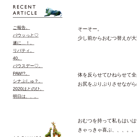
ご報告。
そーそー。
パウッっと♡
少し前からおむつ替えが大
遂に…！。
リバティ。
40。
パウスデー♡。
PAW!?。
体を反らせてひねらせて全
シナぷしゅ？。
お尻をぷりぷりさせながら
2020はとのひ。
明日は、、。
おむつを持って私もはいは
きゃっきゃ喜ぶ、、、。。