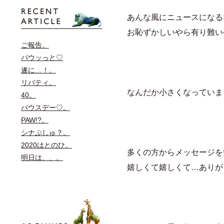
あんな風にニュースになる
お恥ずかしいやら有り難い
ご報告。
パウッっと♡
遂に…！。
リバティ。
なんだか小さくなっていま
40。
パウスデー♡。
PAW!?。
シナぷしゅ？。
2020はとのひ。
多くの方からメッセージを
明日は、、。
嬉しくて嬉しくて…ありが