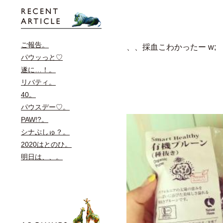
ご報告。
、、採血こわかったー w;
パウッっと♡
遂に…！。
リバティ。
40。
パウスデー♡。
PAW!?。
シナぷしゅ？。
2020はとのひ。
明日は、、。