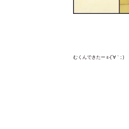
むくんできたー ε-(´∀｀; )