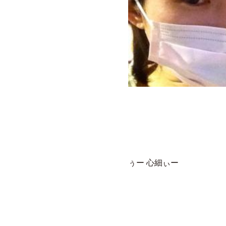
ぅー 心細ぃー