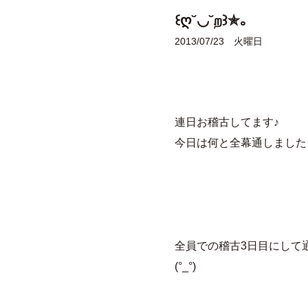
꒰ღ˘◡˘ற꒱✯｡
2013/07/23 火曜日
連日お稽古してます♪
今日は何と全幕通しました
全員での稽古3日目にして
(°_°)