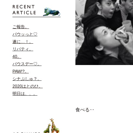
ご報告。
パウッっと♡
遂に…！。
リバティ。
40。
パウスデー♡。
PAW!?。
シナぷしゅ？。
2020はとのひ。
明日は、、。
食べる‥