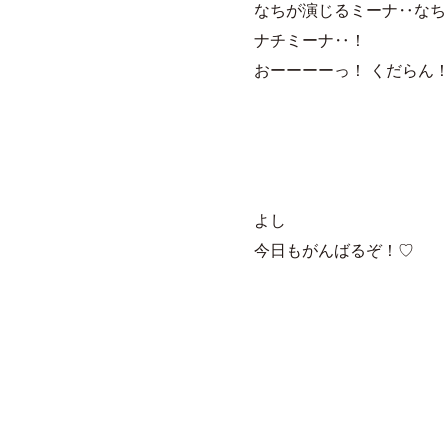
なちが演じるミーナ‥なち
ナチミーナ‥！
おーーーーっ！ くだらん！
よし
今日もがんばるぞ！♡