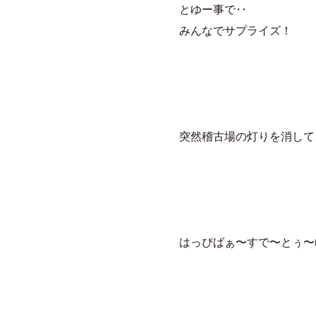
とゆー事で‥
みんなでサプライズ！
突然稽古場の灯りを消して
はっぴばぁ〜すで〜とぅ〜ゆ