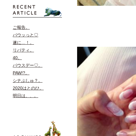
ご報告。
パウッっと♡
遂に…！。
リバティ。
40。
パウスデー♡。
PAW!?。
シナぷしゅ？。
2020はとのひ。
明日は、、。