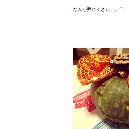
なんか照れくさぃ。。♡