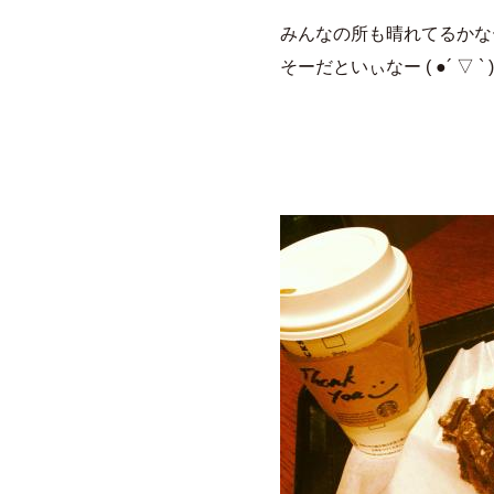
みんなの所も晴れてるかな
そーだといぃなー ( ●´ ▽ ` )