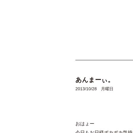
あんまーぃ。
2013/10/28 月曜日
おはょー
今日もお日様ポカポカ気持ち