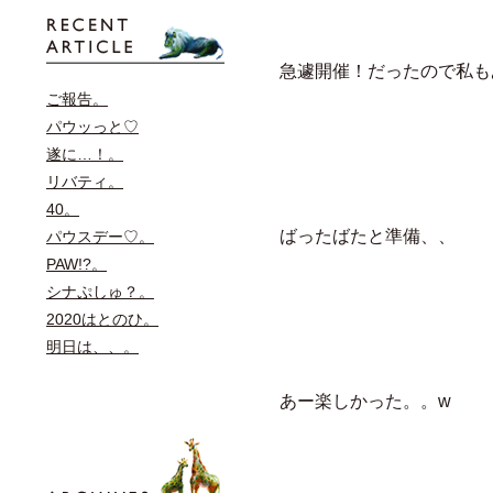
急遽開催！だったので私も
ご報告。
パウッっと♡
遂に…！。
リバティ。
40。
ばったばたと準備、、
パウスデー♡。
PAW!?。
シナぷしゅ？。
2020はとのひ。
明日は、、。
あー楽しかった。。w