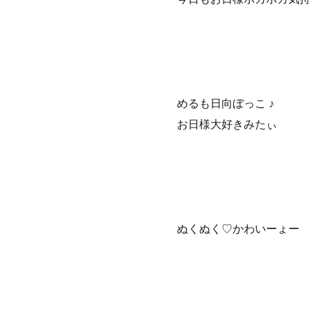
めるも日向ぼっこ ♪
お日様大好きみたぃ
ぬくぬく♡かわいーょー