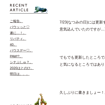
ご報告。
7/23(なつみの日)には更
パウッっと♡
意気込んでいたのですが…
遂に…！。
リバティ。
40。
パウスデー♡。
PAW!?。
でもでも更新したところで
シナぷしゅ？。
と気になるところではあり
2020はとのひ。
明日は、、。
久しぶりに書きましょー！