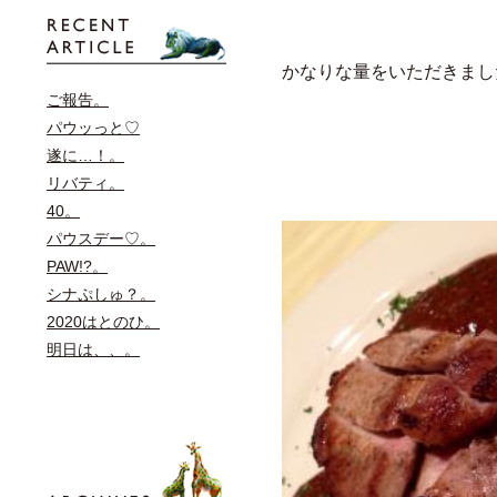
かなりな量をいただきました。
ご報告。
パウッっと♡
遂に…！。
リバティ。
40。
パウスデー♡。
PAW!?。
シナぷしゅ？。
2020はとのひ。
明日は、、。