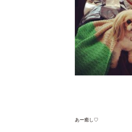
あー癒し♡