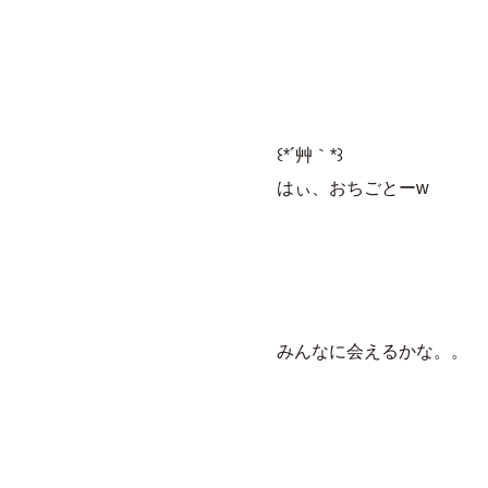
꒰*´艸｀*꒱
はぃ、おちごとーw
みんなに会えるかな。。