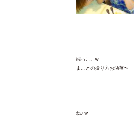
端っこ。w
まことの撮り方お洒落〜
ね♪ w