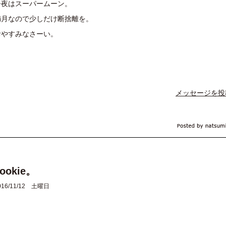
今夜はスーパームーン。
満月なので少しだけ断捨離を。
おやすみなさーい。
メッセージを投
ookie。
016/11/12 土曜日