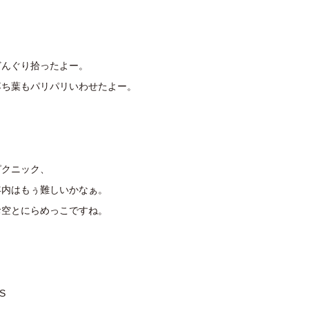
どんぐり拾ったよー。
落ち葉もパリパリいわせたよー。
ピクニック、
年内はもぅ難しいかなぁ。
お空とにらめっこですね。
.S