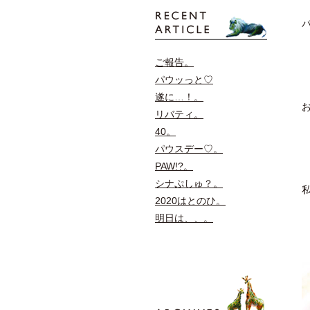
ご報告。
パウッっと♡
遂に…！。
リバティ。
40。
パウスデー♡。
PAW!?。
シナぷしゅ？。
2020はとのひ。
明日は、、。