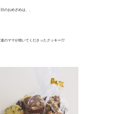
今日のおめざめは、、
友達のママが焼いてくださったクッキー⤴︎⤴︎