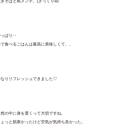
焼きそばと鳥メンチ。(ざっくりw)
やっぱり‥
外で食べるごはんは最高に美味しくて、、
かなりリフレッシュできました♡
自然の中に身を置くって大切ですね。
ちょっと肌寒かったけど空気が気持ち良かった。