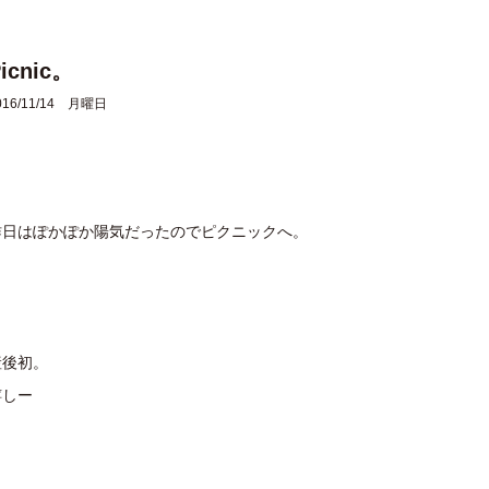
icnic。
016/11/14 月曜日
昨日はぽかぽか陽気だったのでピクニックへ。
産後初。
嬉しー